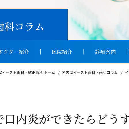
歯科コラム
ドクター紹介
医院紹介
診療案内
屋イースト歯科・矯正歯科 ホーム
名古屋イースト歯科・歯科コラム
イ
不整咬合の種類
悪い歯並びで起こ
矯正治療期間中に
で口内炎ができたらどう
光加速矯正装置オ
ホワイトニング