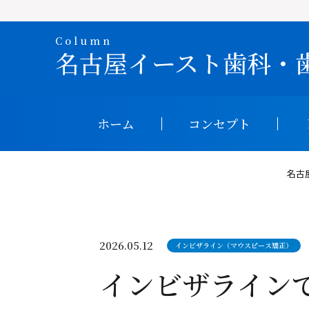
Column
名古屋イースト歯科・
ホーム
コンセプト
名古
矯正治療の流れ
大人になってからの矯正（成人矯正）
2026.05.12
インビザライン（マウスピース矯正）
マウスピース矯正（インビザライン）とは
インビザライン
精密な治療を行なうための設備
矯正歯科のよくある質問