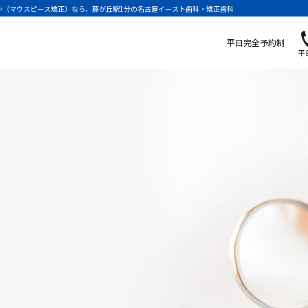
ン（マウスピース矯正）なら、藤が丘駅1分の名古屋イースト歯科・矯正歯科
平日完全予約制
不整咬合の種類
平日
悪い歯並びで起こ
矯正治療期間中に
光加速矯正装置オ
ホワイトニング
予防ケア
る治療症例
マルチブラケット 
小児矯正治療用マ