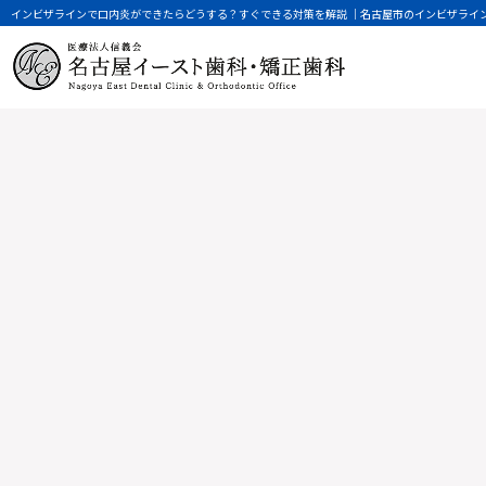
インビザラインで口内炎ができたらどうする？すぐできる対策を解説 │名古屋市のインビザライ
矯正治療の流れ
大人になってからの矯正（成人矯正）
マウスピース矯正（インビザライン）とは
精密な治療を行なうための設備
矯正歯科のよくある質問
特別な日のための矯正
マウスピース矯正（インビザライン）によ
部分的な矯正