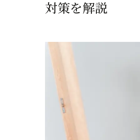
対策を解説
特別な日のための矯正
マウスピース矯正（インビザライン）によ
部分的な矯正