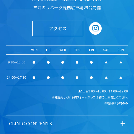
三井のリパーク提携駐車場29台完備
アクセス
MON
TUE
WED
THU
FRI
SAT
SUN
9:30～13:00
●
●
●
●
●
▲
▲
14:00～17:30
●
●
●
●
●
▲
▲
▲：土日9:00～13:00／14:00～17:00
お電話もしくは予約フォームからご予約の上お越しください。
※祝日は予約のみ
CLINIC CONTENTS